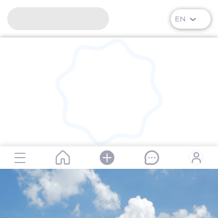
EN
RipPlanet | Louis Pasteur | 1822-12-27 – 1895-09-28