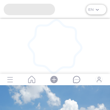
EN
RipPlanet | Brigitte Anne-Marie Bardot | 1934-09-28 – 2