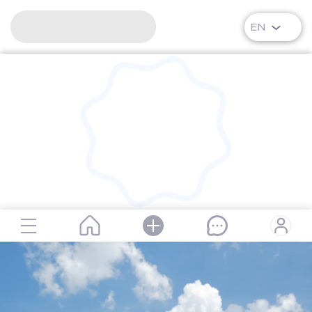
EN
RipPlanet | Valentina Ivanovna Kurtieva | 1960-12-13 – 