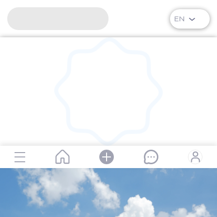
EN
RipPlanet | Meiram Ortaevich Seilkhanov | 1997-04-06 –